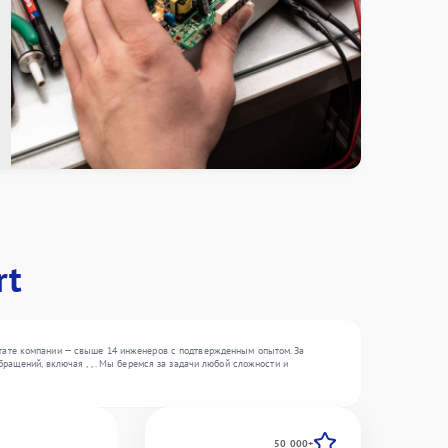
rt
тате компании — свыше 14 инженеров с подтвержденным опытом. За
ращений, включая , , . Мы беремся за задачи любой сложности и
50 000+