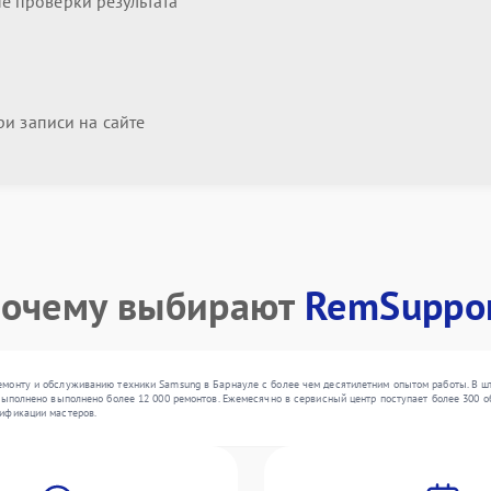
 проверки результата
и записи на сайте
очему выбирают
RemSuppo
монту и обслуживанию техники Samsung в Барнауле с более чем десятилетним опытом работы. В ш
выполнено выполнено более 12 000 ремонтов. Ежемесячно в сервисный центр поступает более 300 об
ификации мастеров.