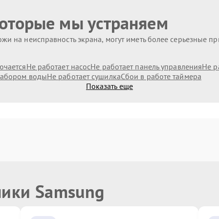
которые мы устраняем
жи на неисправность экрана, могут иметь более серьезные п
ючается
Не работает насос
Не работает панель управления
Не р
набором воды
Не работает сушилка
Сбои в работе таймера
Показать еще
ники Samsung