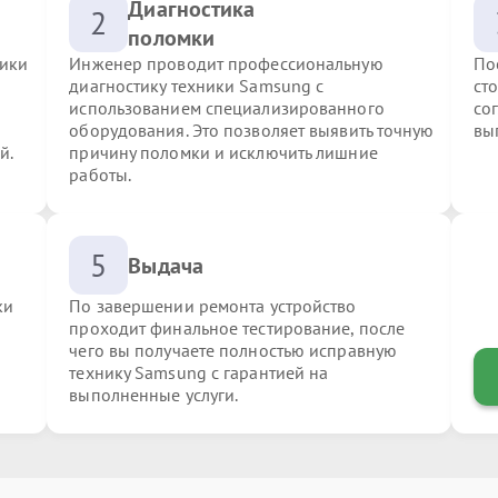
Диагностика
2
поломки
ники
Инженер проводит профессиональную
По
диагностику техники Samsung с
ст
использованием специализированного
со
оборудования. Это позволяет выявить точную
вы
й.
причину поломки и исключить лишние
работы.
5
Выдача
ки
По завершении ремонта устройство
проходит финальное тестирование, после
чего вы получаете полностью исправную
технику Samsung с гарантией на
выполненные услуги.