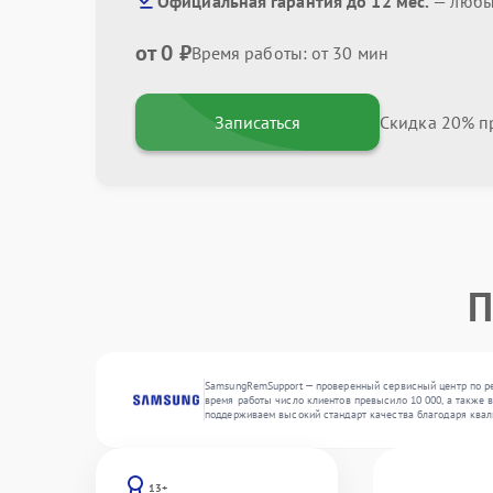
Официальная гарантия до 12 мес.
— любые
от 0 ₽
Время работы: от 30 мин
Записаться
Скидка 20% пр
П
SamsungRemSupport — проверенный сервисный центр по ре
время работы число клиентов превысило 10 000, а также 
поддерживаем высокий стандарт качества благодаря квал
13+