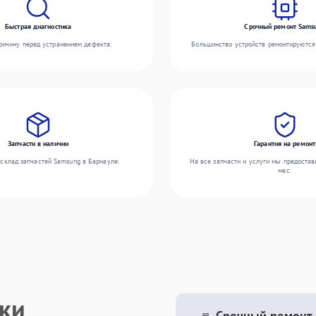
Быстрая диагностика
Срочный ремонт Sams
ичину перед устранением дефекта.
Большинство устройств ремонтируются 
Запчасти в наличии
Гарантия на ремонт
склад запчастей Samsung в Барнауле.
На все запчасти и услуги мы предостав
мес.
ики
Срочный ремонт