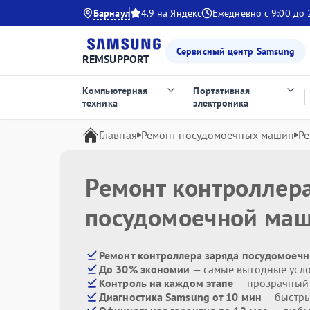
Барнаул
4.9 на Яндекс
Ежедневно с 9:00 до 
Сервисный центр Samsung
REMSUPPORT
Компьютерная
Портативная
техника
электроника
Главная
Ремонт посудомоечных машин
Ре
Ремонт контроллер
посудомоечной ма
Ремонт контроллера заряда посудомоечн
До 30% экономии
— самые выгодные усл
Контроль на каждом этапе
— прозрачный
Диагностика Samsung от 10 мин
— быстры