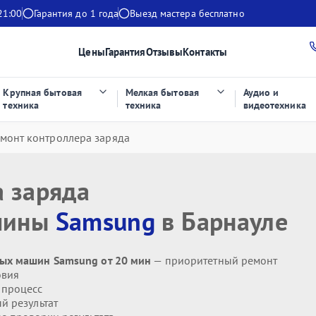
21:00
Гарантия до 1 года
Выезд мастера бесплатно
Цены
Гарантия
Отзывы
Контакты
Крупная бытовая
Мелкая бытовая
Аудио и
техника
техника
видеотехника
монт контроллера заряда
а заряда
шины
Samsung
в Барнауле
ых машин Samsung от 20 мин
— приоритетный ремонт
овия
 процесс
й результат