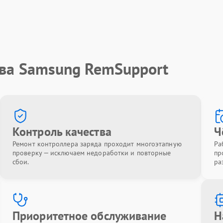
тва Samsung RemSupport
Контроль качества
Ч
Ремонт контроллера заряда проходит многоэтапную
Ра
проверку — исключаем недоработки и повторные
пр
сбои.
ра
Приоритетное обслуживание
Н