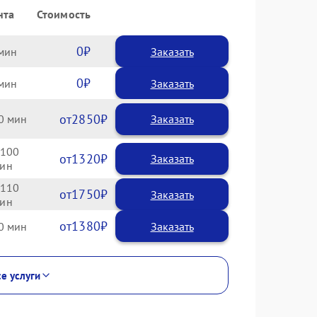
нта
Стоимость
0
Заказать
0
Заказать
2850
0
100
1320
110
1750
1380
0
се услуги