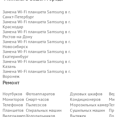
Замена Wi-Fi планшета Samsung в г.
Санкт-Петербург
Замена Wi-Fi планшета Samsung в г.
Краснодар
Замена Wi-Fi планшета Samsung в г.
Ростов-на-Дону
Замена Wi-Fi планшета Samsung в г.
Новосибирск
Замена Wi-Fi планшета Samsung в г.
Екатеринбург
Замена Wi-Fi планшета Samsung в г.
Казань
Замена Wi-Fi планшета Samsung в г.
Воронеж
Замена Wi-Fi планшета Samsung в г.
Ремонт
Волгоград
Замена Wi-Fi планшета Samsung в г.
Ноутбуков
Фотоаппаратов
Духовых шкафов
Вер
Самара
Мониторов
Смарт-часов
Кондиционеров
Мик
Замена Wi-Fi планшета Samsung в г.
Телефонов
Пылесосов
Морозильных камер
Тел
Пермь
Планшетов
Стиральных машин
Сушильных машин
Про
Замена Wi-Fi планшета Samsung в г.
Видеокамер
Холодильников
Вытяжек
Дом
Красноярск