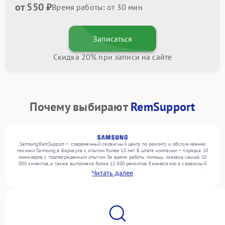
от 550 ₽
Время работы: от 30 мин
Записаться
Скидка 20% при записи на сайте
Почему выбирают
RemSupport
SamsungRemSupport — современный сервисный центр по ремонту и обслуживанию
техники Samsung в Барнауле с опытом более 10 лет. В штате компании — порядка 18
инженеров с подтвержденным опытом. За время работы помощь оказана свыше 10
000 клиентов, а также выполнено более 12 000 ремонтов. Ежемесячно в сервисный
центр поступает более 300 устройств, включая , , . Мы устраняем поломки любой
Читать далее
сложности и предлагаем стабильный уровень сервиса благодаря использованию
современного оборудования.