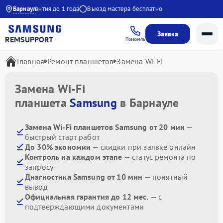
1:00
Барнаул
Гарантия до 1 года
Выезд мастера бесплатно
Заявка
REMSUPPORT
Позвонить
Главная
Ремонт планшетов
Замена Wi-Fi
Замена Wi-Fi
планшета
Samsung
в Барнауле
Замена Wi-Fi планшетов Samsung от 20 мин
—
быстрый старт работ
До 30% экономии
— скидки при заявке онлайн
Контроль на каждом этапе
— статус ремонта по
запросу
Диагностика Samsung от 10 мин
— понятный
вывод
Официальная гарантия до 12 мес.
— с
подтверждающими документами