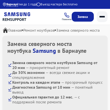
00
Гарантия до 1 года
Барнаул
Выезд мастера бесплатно
Заявка
REMSUPPORT
Позвонить
Главная
Ремонт ноутбуков
Замена северного моста
Замена северного моста
ноутбука
Samsung
в Барнауле
Замена северного моста ноутбуков Samsung от
20 мин
— приоритетный ремонт
До 30% экономии
— всегда свежие акции и
спецпредложения
Контроль на каждом этапе
— прозрачный процесс
Диагностика Samsung от 10 мин
— понятный
вывод
Официальная гарантия до 12 мес.
— с
поддержкой после ремонта