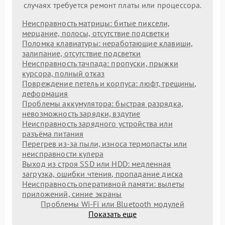
случаях требуется ремонт платы или процессора.
Неисправность матрицы: битые пиксели,
мерцание, полосы, отсутствие подсветки
Поломка клавиатуры: неработающие клавиши,
залипание, отсутствие подсветки
Неисправность тачпада: пропуски, прыжки
курсора, полный отказ
Повреждение петель и корпуса: люфт, трещины,
деформация
Проблемы аккумулятора: быстрая разрядка,
невозможность зарядки, вздутие
Неисправность зарядного устройства или
разъёма питания
Перегрев из‑за пыли, износа термопасты или
неисправности кулера
Выход из строя SSD или HDD: медленная
загрузка, ошибки чтения, пропадание диска
Неисправность оперативной памяти: вылеты
приложений, синие экраны
Проблемы Wi‑Fi или Bluetooth модулей
Показать еще