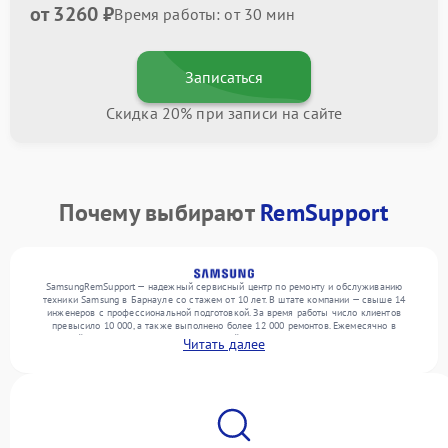
от 3260 ₽
Время работы: от 30 мин
Записаться
Скидка 20% при записи на сайте
Почему выбирают
RemSupport
SamsungRemSupport — надежный сервисный центр по ремонту и обслуживанию
техники Samsung в Барнауле со стажем от 10 лет. В штате компании — свыше 14
инженеров с профессиональной подготовкой. За время работы число клиентов
превысило 10 000, а также выполнено более 12 000 ремонтов. Ежемесячно в
сервисный центр поступает более 300 устройств, включая , , . Мы беремся за задачи
Читать далее
любой сложности и поддерживаем высокий стандарт качества благодаря
использованию современного оборудования.