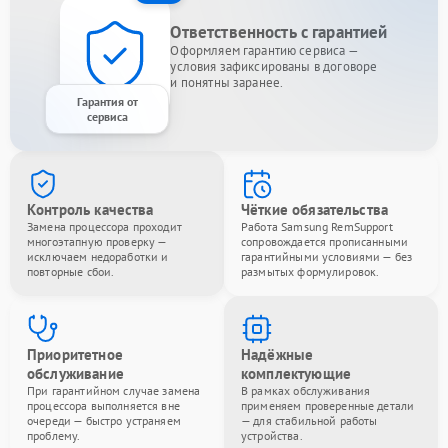
Ответственность с гарантией
Оформляем гарантию сервиса —
условия зафиксированы в договоре
и понятны заранее.
Гарантия от
сервиса
Контроль качества
Чёткие обязательства
Замена процессора проходит
Работа Samsung RemSupport
многоэтапную проверку —
сопровождается прописанными
исключаем недоработки и
гарантийными условиями — без
повторные сбои.
размытых формулировок.
Приоритетное
Надёжные
обслуживание
комплектующие
При гарантийном случае замена
В рамках обслуживания
процессора выполняется вне
применяем проверенные детали
очереди — быстро устраняем
— для стабильной работы
проблему.
устройства.