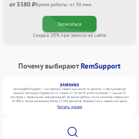
от 3580 ₽
Время работы: от 30 мин
Записаться
Скидка 20% при записи на сайте
Почему выбирают
RemSupport
SamsungRemSupport — экспертный сервисный центр по ремонту и обслуживанию
техники Samsung в Барнауле со стажем от 10 лет. В штате компании — свыше 22
мастеров с профильной квалификацией. За время работы число клиентов превысило
10 000, а также выполнено более 12 000 ремонтов. Ежемесячно в сервисный центр
поступает более 300 устройств, включая , , . Мы беремся за задачи любой сложности
Читать далее
и поддерживаем высокий стандарт качества благодаря опыту команды.