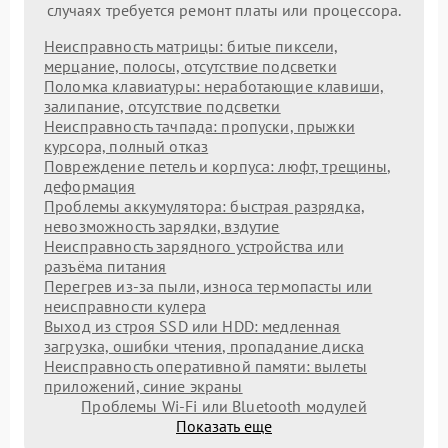
случаях требуется ремонт платы или процессора.
Неисправность матрицы: битые пиксели,
мерцание, полосы, отсутствие подсветки
Поломка клавиатуры: неработающие клавиши,
залипание, отсутствие подсветки
Неисправность тачпада: пропуски, прыжки
курсора, полный отказ
Повреждение петель и корпуса: люфт, трещины,
деформация
Проблемы аккумулятора: быстрая разрядка,
невозможность зарядки, вздутие
Неисправность зарядного устройства или
разъёма питания
Перегрев из‑за пыли, износа термопасты или
неисправности кулера
Выход из строя SSD или HDD: медленная
загрузка, ошибки чтения, пропадание диска
Неисправность оперативной памяти: вылеты
приложений, синие экраны
Проблемы Wi‑Fi или Bluetooth модулей
Показать еще