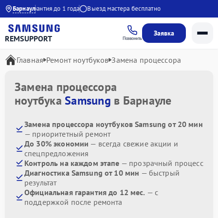
1:00
Барнаул
Гарантия до 1 года
Выезд мастера бесплатно
Заявка
REMSUPPORT
Позвонить
Главная
Ремонт ноутбуков
Замена процессора
Замена процессора
ноутбука
Samsung
в Барнауле
Замена процессора ноутбуков Samsung от 20 мин
— приоритетный ремонт
До 30% экономии
— всегда свежие акции и
спецпредложения
Контроль на каждом этапе
— прозрачный процесс
Диагностика Samsung от 10 мин
— быстрый
результат
Официальная гарантия до 12 мес.
— с
поддержкой после ремонта