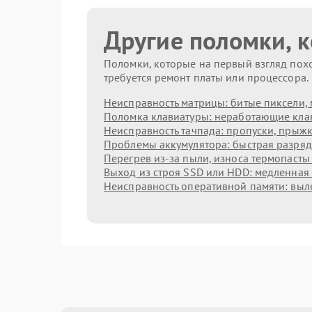
Другие поломки, 
Поломки, которые на первый взгляд похо
требуется ремонт платы или процессора.
Неисправность матрицы: битые пиксели, 
Поломка клавиатуры: неработающие клав
Неисправность тачпада: пропуски, прыжк
Проблемы аккумулятора: быстрая разрядк
Перегрев из‑за пыли, износа термопасты
Выход из строя SSD или HDD: медленная 
Неисправность оперативной памяти: выл