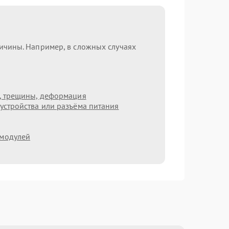
ричины. Например, в сложных случаях
т, трещины, деформация
устройства или разъёма питания
 модулей