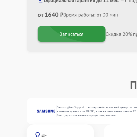
Официальная гарантия до 12 мес.
— с по
от 1640 ₽
Время работы: от 30 мин
Записаться
Скидка 20% пр
П
SamsungRemSupport — экспертный сервисный центр по рем
клиентов превысило 10 000, а также выполнено свыше 12 
благодаря отлаженным процессам ремонта.
13+