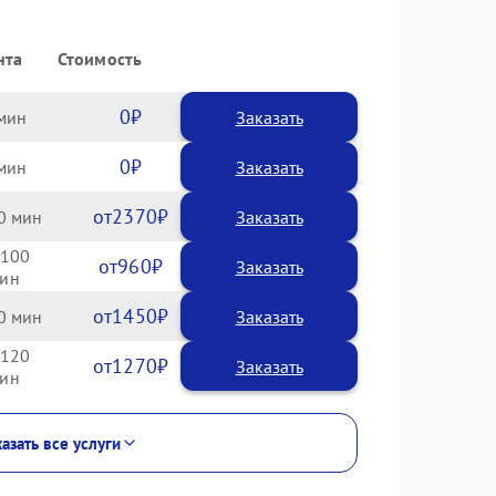
нта
Стоимость
0
Заказать
0
Заказать
2370
0
100
960
1450
0
120
1270
азать все услуги