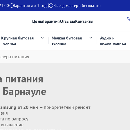
21:00
Гарантия до 1 года
Выезд мастера бесплатно
Цены
Гарантия
Отзывы
Контакты
Крупная бытовая
Мелкая бытовая
Аудио и
техника
техника
видеотехника
ллера питания
а питания
 Барнауле
Samsung от 20 мин
— приоритетный ремонт
овия
та по запросу
 выявление