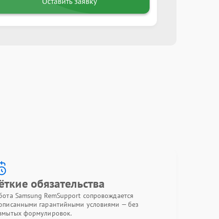
Оставить заявку
ёткие обязательства
бота Samsung RemSupport сопровождается
описанными гарантийными условиями — без
змытых формулировок.