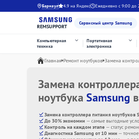
Барнаул
4.9 на Яндекс
Ежедневно с 9:00 до 
Сервисный центр Samsung
REMSUPPORT
Компьютерная
Портативная
техника
электроника
Главная
Ремонт ноутбуков
Замена контро
Замена контроллер
ноутбука
Samsung
в
Замена контроллера питания ноутбуков 
До 30% экономии
— самые выгодные усл
Контроль на каждом этапе
— статус ремон
Диагностика Samsung от 10 мин
— точное