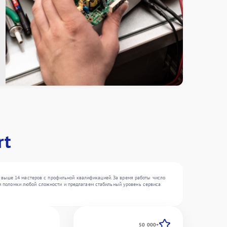
rt
свыше 14 мастеров с профильной квалификацией. За время работы число
яем поломки любой сложности и предлагаем стабильный уровень сервиса
50 000+