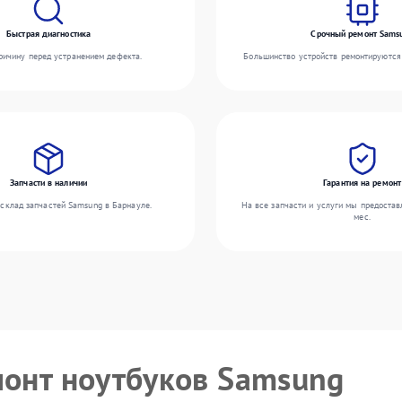
Быстрая диагностика
Срочный ремонт Sams
ичину перед устранением дефекта.
Большинство устройств ремонтируются 
Запчасти в наличии
Гарантия на ремонт
склад запчастей Samsung в Барнауле.
На все запчасти и услуги мы предостав
мес.
монт ноутбуков Samsung