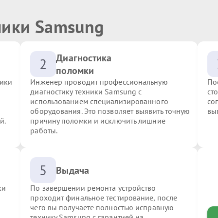
ники Samsung
Диагностика
2
поломки
ники
Инженер проводит профессиональную
По
диагностику техники Samsung с
ст
использованием специализированного
со
оборудования. Это позволяет выявить точную
вы
й.
причину поломки и исключить лишние
работы.
5
Выдача
ки
По завершении ремонта устройство
проходит финальное тестирование, после
чего вы получаете полностью исправную
технику Samsung с гарантией на