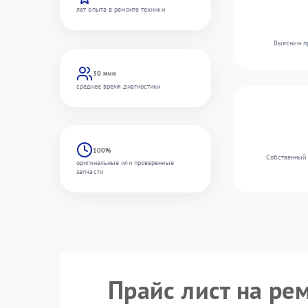
лет опыта в ремонте техники
Выясним пр
30 мин
среднее время диагностики
100%
Собственный 
оригинальные или проверенные
запчасти
Прайс лист на ре