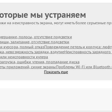
которые мы устраняем
жи на неисправность экрана, могут иметь более серьезные п
мерцание, полосы, отсутствие подсветки
иши, залипание, отсутствие подсветки
и курсора, полный отказ
Повреждение петель и корпуса: люф
а, невозможность зарядки, вздутие
Неисправность зарядного 
 или неисправности кулера
загрузка, ошибки чтения, пропадание диска
еты приложений, синие экраны
Проблемы Wi‑Fi или Bluetooth
Показать еще