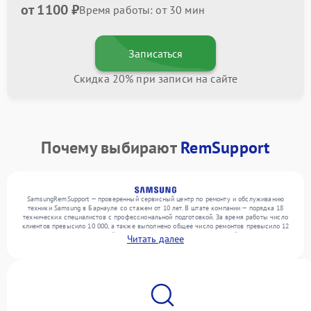
от 1100 ₽
Время работы: от 30 мин
Записаться
Скидка 20% при записи на сайте
Почему выбирают
RemSupport
SamsungRemSupport — проверенный сервисный центр по ремонту и обслуживанию
техники Samsung в Барнауле со стажем от 10 лет. В штате компании — порядка 18
технических специалистов с профессиональной подготовкой. За время работы число
клиентов превысило 10 000, а также выполнено общее число ремонтов превысило 12
000. Ежемесячно в сервисный центр поступает более 300 обращений, включая , , . Мы
Читать далее
работаем с широким спектром неисправностей и поддерживаем высокий стандарт
качества благодаря использованию современного оборудования.