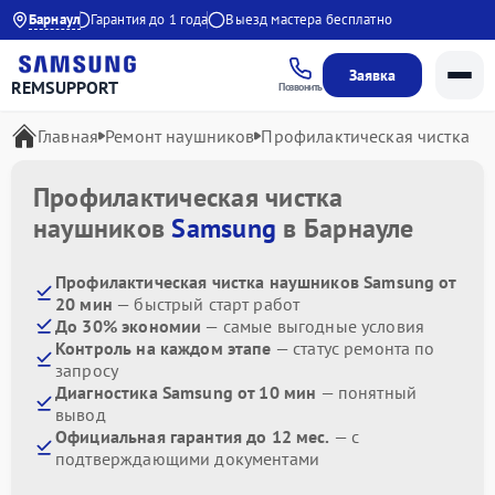
 до 21:00
Барнаул
Гарантия до 1 года
Выезд мастера бесплатно
Заявка
REMSUPPORT
Позвонить
Главная
Ремонт наушников
Профилактическая чистка
Профилактическая чистка
наушников
Samsung
в Барнауле
Профилактическая чистка наушников Samsung от
20 мин
— быстрый старт работ
До 30% экономии
— самые выгодные условия
Контроль на каждом этапе
— статус ремонта по
запросу
Диагностика Samsung от 10 мин
— понятный
вывод
Официальная гарантия до 12 мес.
— с
подтверждающими документами