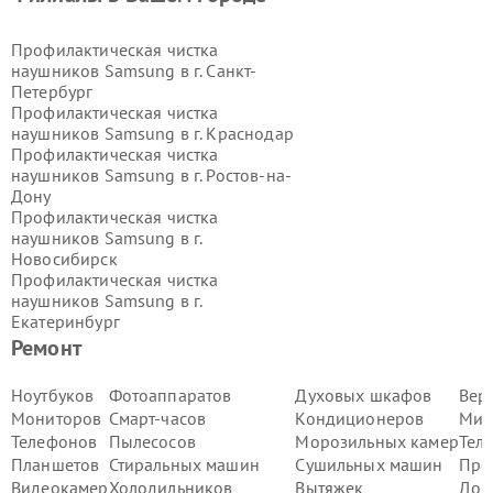
Профилактическая чистка
наушников Samsung в г.
Санкт-
Петербург
Профилактическая чистка
наушников Samsung в г.
Краснодар
Профилактическая чистка
наушников Samsung в г.
Ростов-на-
Дону
Профилактическая чистка
наушников Samsung в г.
Новосибирск
Профилактическая чистка
наушников Samsung в г.
Екатеринбург
Профилактическая чистка
Ремонт
наушников Samsung в г.
Казань
Профилактическая чистка
Ноутбуков
Фотоаппаратов
Духовых шкафов
Вер
наушников Samsung в г.
Воронеж
Мониторов
Смарт-часов
Кондиционеров
Мик
Профилактическая чистка
Телефонов
Пылесосов
Морозильных камер
Тел
наушников Samsung в г.
Волгоград
Планшетов
Стиральных машин
Сушильных машин
Про
Профилактическая чистка
Видеокамер
Холодильников
Вытяжек
Дом
наушников Samsung в г.
Самара