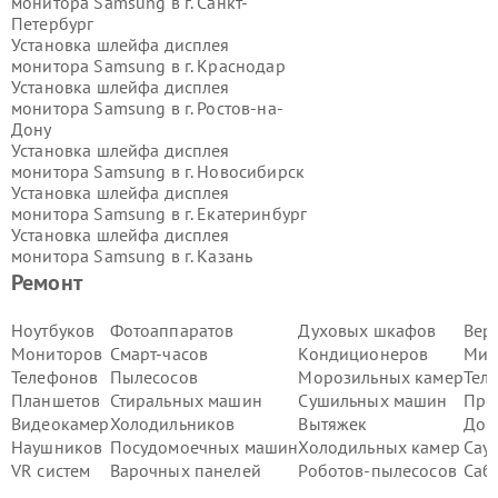
монитора Samsung в г.
Санкт-
Петербург
Установка шлейфа дисплея
монитора Samsung в г.
Краснодар
Установка шлейфа дисплея
монитора Samsung в г.
Ростов-на-
Дону
Установка шлейфа дисплея
монитора Samsung в г.
Новосибирск
Установка шлейфа дисплея
монитора Samsung в г.
Екатеринбург
Установка шлейфа дисплея
монитора Samsung в г.
Казань
Установка шлейфа дисплея
Ремонт
монитора Samsung в г.
Воронеж
Установка шлейфа дисплея
Ноутбуков
Фотоаппаратов
Духовых шкафов
Вер
монитора Samsung в г.
Волгоград
Мониторов
Смарт-часов
Кондиционеров
Мик
Установка шлейфа дисплея
Телефонов
Пылесосов
Морозильных камер
Тел
монитора Samsung в г.
Самара
Планшетов
Стиральных машин
Сушильных машин
Про
Установка шлейфа дисплея
Видеокамер
Холодильников
Вытяжек
Дом
монитора Samsung в г.
Пермь
Установка шлейфа дисплея
Наушников
Посудомоечных машин
Холодильных камер
Сау
монитора Samsung в г.
Красноярск
VR систем
Варочных панелей
Роботов-пылесосов
Саб
Установка шлейфа дисплея