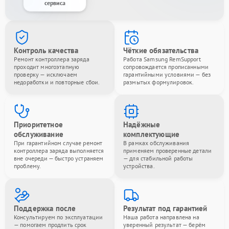
сервиса
Контроль качества
Чёткие обязательства
Ремонт контроллера заряда
Работа Samsung RemSupport
проходит многоэтапную
сопровождается прописанными
проверку — исключаем
гарантийными условиями — без
недоработки и повторные сбои.
размытых формулировок.
Приоритетное
Надёжные
обслуживание
комплектующие
При гарантийном случае ремонт
В рамках обслуживания
контроллера заряда выполняется
применяем проверенные детали
вне очереди — быстро устраняем
— для стабильной работы
проблему.
устройства.
Поддержка после
Результат под гарантией
Консультируем по эксплуатации
Наша работа направлена на
— помогаем продлить срок
уверенный результат — берём