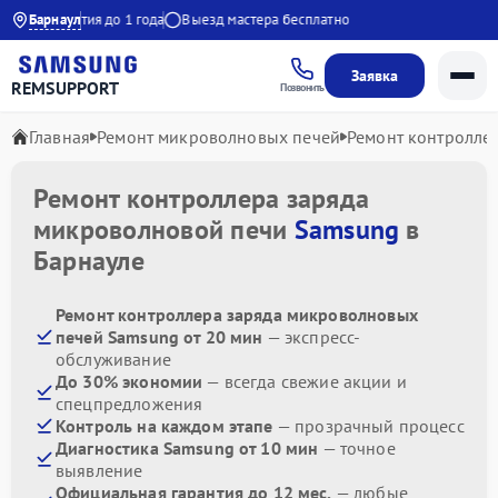
00
Барнаул
Гарантия до 1 года
Выезд мастера бесплатно
Заявка
REMSUPPORT
Позвонить
Главная
Ремонт микроволновых печей
Ремонт контролле
Ремонт контроллера заряда
микроволновой печи
Samsung
в
Барнауле
Ремонт контроллера заряда микроволновых
печей Samsung от 20 мин
— экспресс-
обслуживание
До 30% экономии
— всегда свежие акции и
спецпредложения
Контроль на каждом этапе
— прозрачный процесс
Диагностика Samsung от 10 мин
— точное
выявление
Официальная гарантия до 12 мес.
— любые