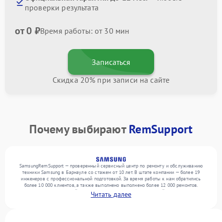
проверки результата
от 0 ₽
Время работы: от 30 мин
Записаться
Скидка 20% при записи на сайте
Почему выбирают
RemSupport
SamsungRemSupport — проверенный сервисный центр по ремонту и обслуживанию
техники Samsung в Барнауле со стажем от 10 лет. В штате компании — более 19
инженеров с профессиональной подготовкой. За время работы к нам обратились
более 10 000 клиентов, а также выполнено выполнено более 12 000 ремонтов.
Ежемесячно в сервисный центр поступает более 300 обращений, включая , , . Мы
Читать далее
беремся за задачи любой сложности и поддерживаем высокий стандарт качества
благодаря квалификации мастеров.