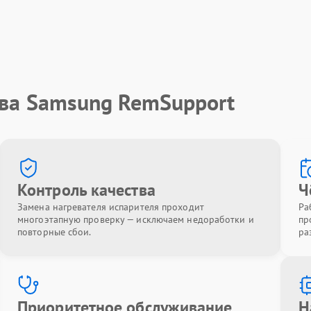
тва Samsung RemSupport
Контроль качества
Ч
Замена нагревателя испарителя проходит
Ра
многоэтапную проверку — исключаем недоработки и
пр
повторные сбои.
ра
Приоритетное обслуживание
Н