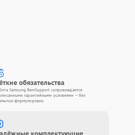
ёткие обязательства
бота Samsung RemSupport сопровождается
описанными гарантийными условиями — без
змытых формулировок.
адёжные комплектующие