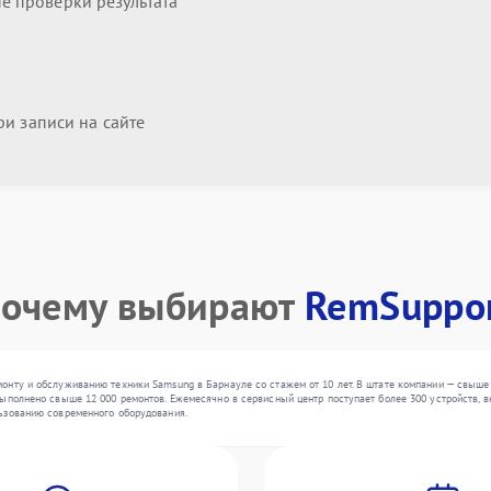
 проверки результата
и записи на сайте
очему выбирают
RemSuppo
онту и обслуживанию техники Samsung в Барнауле со стажем от 10 лет. В штате компании — свыше
ыполнено свыше 12 000 ремонтов. Ежемесячно в сервисный центр поступает более 300 устройств, вк
ьзованию современного оборудования.