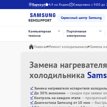
Барнаул
4.9 на Яндекс
Ежедневно с 9:00 до 
Сервисный центр Samsung
REMSUPPORT
Компьютерная
Портативная
техника
электроника
Главная
Ремонт холодильников
Замена на
Замена нагревателя
холодильника
Sams
Замена нагревателя испарителя холодил
До 30% экономии
— скидки при заявке о
Контроль на каждом этапе
— прозрачный
Диагностика Samsung от 10 мин
— быстры