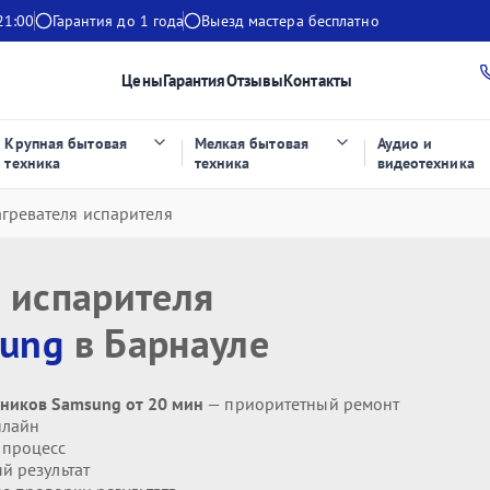
21:00
Гарантия до 1 года
Выезд мастера бесплатно
Цены
Гарантия
Отзывы
Контакты
Крупная бытовая
Мелкая бытовая
Аудио и
техника
техника
видеотехника
гревателя испарителя
 испарителя
ung
в Барнауле
ьников Samsung от 20 мин
— приоритетный ремонт
нлайн
 процесс
й результат