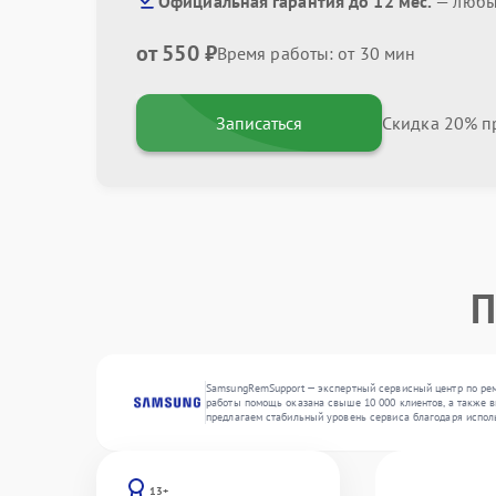
Официальная гарантия до 12 мес.
— любые
от 550 ₽
Время работы: от 30 мин
Записаться
Скидка 20% пр
П
SamsungRemSupport — экспертный сервисный центр по рем
работы помощь оказана свыше 10 000 клиентов, а также в
предлагаем стабильный уровень сервиса благодаря испол
13+