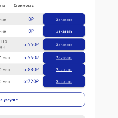
нта
Стоимость
0
Заказать
0
Заказать
110
550
550
0
880
0
720
0
се услуги