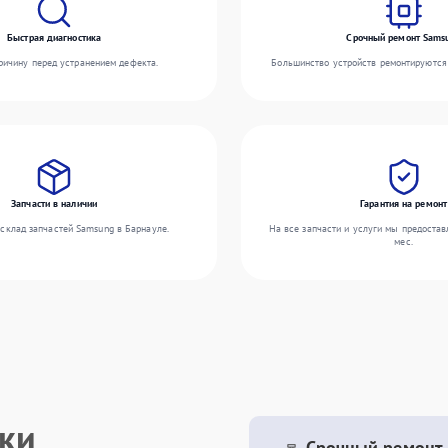
Быстрая диагностика
Срочный ремонт Sams
ичину перед устранением дефекта.
Большинство устройств ремонтируются 
Запчасти в наличии
Гарантия на ремонт
склад запчастей Samsung в Барнауле.
На все запчасти и услуги мы предостав
мес.
ики
Срочный ремонт