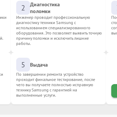
Диагностика
2
поломки
ники
Инженер проводит профессиональную
По
диагностику техники Samsung с
ст
использованием специализированного
со
оборудования. Это позволяет выявить точную
вы
й.
причину поломки и исключить лишние
работы.
5
Выдача
ки
По завершении ремонта устройство
проходит финальное тестирование, после
чего вы получаете полностью исправную
технику Samsung с гарантией на
выполненные услуги.