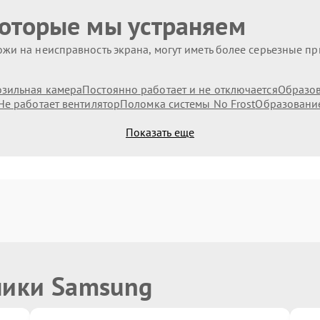
которые мы устраняем
жи на неисправность экрана, могут иметь более серьезные п
озильная камера
Постоянно работает и не отключается
Образов
Не работает вентилятор
Поломка системы No Frost
Образование
Показать еще
ники Samsung