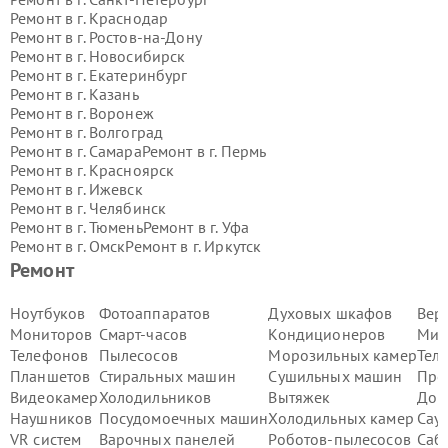
Ремонт в г.
Краснодар
Ремонт в г.
Ростов-на-Дону
Ремонт в г.
Новосибирск
Ремонт в г.
Екатеринбург
Ремонт в г.
Казань
Ремонт в г.
Воронеж
Ремонт в г.
Волгоград
Ремонт в г.
Самара
Ремонт в г.
Пермь
Ремонт в г.
Красноярск
Ремонт в г.
Ижевск
Ремонт в г.
Челябинск
Ремонт в г.
Тюмень
Ремонт в г.
Уфа
Ремонт в г.
Омск
Ремонт в г.
Иркутск
Ремонт в г.
Ярославль
Ремонт
Ремонт в г.
Саратов
Ремонт в г.
Барнаул
Ноутбуков
Фотоаппаратов
Духовых шкафов
Вер
Ремонт в г.
Тольятти
Мониторов
Смарт-часов
Кондиционеров
Мик
Ремонт в г.
Хабаровск
Телефонов
Пылесосов
Морозильных камер
Тел
Ремонт в г.
Томск
Планшетов
Стиральных машин
Сушильных машин
Про
Ремонт в г.
Ульяновск
Видеокамер
Холодильников
Вытяжек
Дом
Ремонт в г.
Киров
Ремонт в г.
Архангельск
Наушников
Посудомоечных машин
Холодильных камер
Сау
Ремонт в г.
Астрахань
VR систем
Варочных панелей
Роботов-пылесосов
Саб