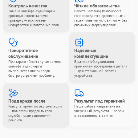
Контроль качества
Чёткие обязательства
Замена шлейфа аудиокарты
Работа Samsung RemSupport
проходит многоэтапную
сопровождается прописанными
проверку — исключаем
гарантийными условиями — без
недоработки и повторные сбои.
размытых формулировок.
Приоритетное
Надёжные
обслуживание
комплектующие
При гарантийном случае замена
В рамках обслуживания
шлейфа аудиокарты
применяем проверенные детали
выполняется вне очереди —
— для стабильной работы
быстро устраняем проблему.
устройства.
Поддержка после
Результат под гарантией
Консультируем по эксплуатации
Наша работа направлена на
— помогаем продлить срок
уверенный результат — берём
службы после выполнения
ответственность за итог.
ремонта.