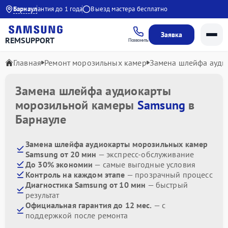
1:00
Барнаул
Гарантия до 1 года
Выезд мастера бесплатно
Заявка
REMSUPPORT
Позвонить
Главная
Ремонт морозильных камер
Замена шлейфа ауди
Замена шлейфа аудиокарты
морозильной камеры
Samsung
в
Барнауле
Замена шлейфа аудиокарты морозильных камер
Samsung от 20 мин
— экспресс-обслуживание
До 30% экономии
— самые выгодные условия
Контроль на каждом этапе
— прозрачный процесс
Диагностика Samsung от 10 мин
— быстрый
результат
Официальная гарантия до 12 мес.
— с
поддержкой после ремонта