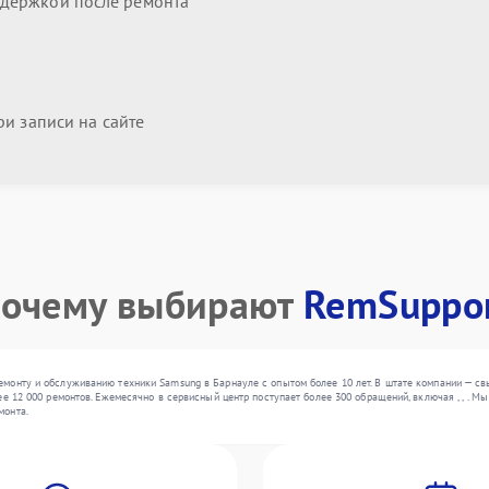
держкой после ремонта
и записи на сайте
очему выбирают
RemSuppo
монту и обслуживанию техники Samsung в Барнауле с опытом более 10 лет. В штате компании — св
ее 12 000 ремонтов. Ежемесячно в сервисный центр поступает более 300 обращений, включая , , . 
монта.