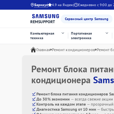
Барнаул
4.9 на Яндекс
Ежедневно с 9:00 до 
Сервисный центр Samsung
REMSUPPORT
Компьютерная
Портативная
техника
электроника
Главная
Ремонт кондиционеров
Ремонт б
Ремонт блока пита
кондиционера
Sams
Ремонт блока питания кондиционеров Sa
До 30% экономии
— всегда свежие акции
Контроль на каждом этапе
— прозрачный
Диагностика Samsung от 10 мин
— быстры