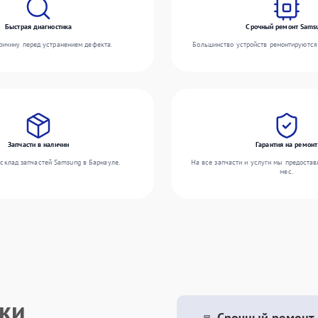
Быстрая диагностика
Срочный ремонт Sams
ичину перед устранением дефекта.
Большинство устройств ремонтируются 
Запчасти в наличии
Гарантия на ремонт
склад запчастей Samsung в Барнауле.
На все запчасти и услуги мы предостав
мес.
ики
Срочный ремонт