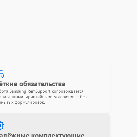
ёткие обязательства
бота Samsung RemSupport сопровождается
описанными гарантийными условиями — без
змытых формулировок.
адёжные комплектующие