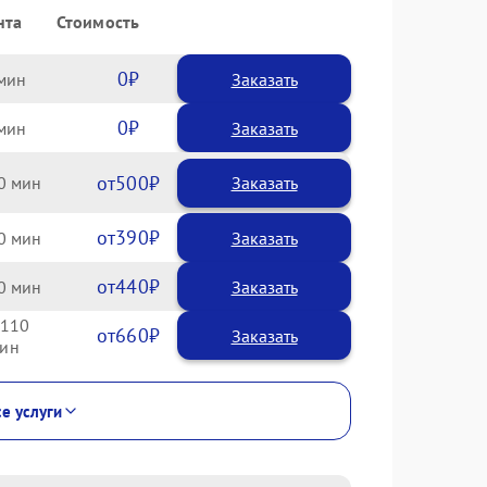
нта
Стоимость
0
Заказать
0
Заказать
500
0
390
0
440
0
110
660
се услуги