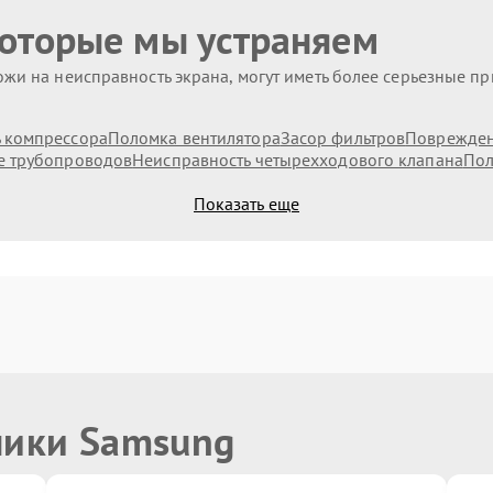
которые мы устраняем
жи на неисправность экрана, могут иметь более серьезные п
 компрессора
Поломка вентилятора
Засор фильтров
Поврежден
 трубопроводов
Неисправность четырехходового клапана
Пол
Показать еще
ники Samsung