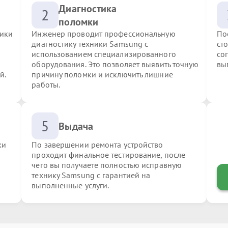
Диагностика
2
поломки
ники
Инженер проводит профессиональную
По
диагностику техники Samsung с
ст
использованием специализированного
со
оборудования. Это позволяет выявить точную
вы
й.
причину поломки и исключить лишние
работы.
5
Выдача
ки
По завершении ремонта устройство
проходит финальное тестирование, после
чего вы получаете полностью исправную
технику Samsung с гарантией на
выполненные услуги.