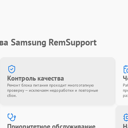
тва Samsung RemSupport
Контроль качества
Ч
Ремонт блока питания проходит многоэтапную
Ра
проверку — исключаем недоработки и повторные
пр
сбои.
ра
Приоритетное обслуживание
Н