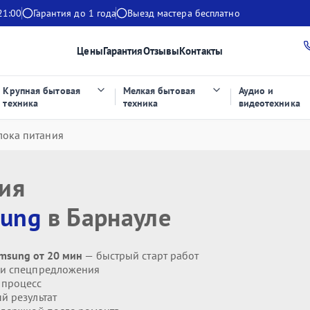
21:00
Гарантия до 1 года
Выезд мастера бесплатно
Цены
Гарантия
Отзывы
Контакты
Крупная бытовая
Мелкая бытовая
Аудио и
техника
техника
видеотехника
лока питания
ния
ung
в Барнауле
msung от 20 мин
— быстрый старт работ
 и спецпредложения
 процесс
й результат