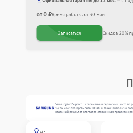
Официальная гарантия до 12 мес.
— с под
от 0 ₽
Время работы: от 30 мин
Записаться
Скидка 20% пр
П
SamsungRemSupport — современный сервисный центр по ре
число клиентов превысило 10 000, а также выполнено бол
надежный результат благодаря отлаженным процессам ре
13+