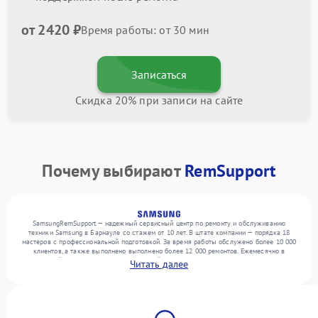
от 2420 ₽
Время работы: от 30 мин
Записаться
Скидка 20% при записи на сайте
Почему выбирают
RemSupport
SamsungRemSupport — надежный сервисный центр по ремонту и обслуживанию
техники Samsung в Барнауле со стажем от 10 лет. В штате компании — порядка 18
мастеров с профессиональной подготовкой. За время работы обслужено более 10 000
клиентов, а также выполнено выполнено более 12 000 ремонтов. Ежемесячно в
сервисный центр поступает от 300 устройств, включая , , . Мы работаем с широким
Читать далее
спектром неисправностей и поддерживаем высокий стандарт качества благодаря
квалификации мастеров.