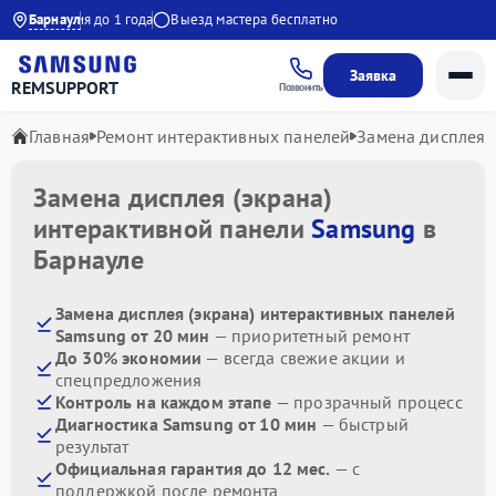
Гарантия до 1 года
Барнаул
Выезд мастера бесплатно
Заявка
REMSUPPORT
Позвонить
Главная
Ремонт интерактивных панелей
Замена дисплея (
Замена дисплея (экрана)
интерактивной панели
Samsung
в
Барнауле
Замена дисплея (экрана) интерактивных панелей
Samsung от 20 мин
— приоритетный ремонт
До 30% экономии
— всегда свежие акции и
спецпредложения
Контроль на каждом этапе
— прозрачный процесс
Диагностика Samsung от 10 мин
— быстрый
результат
Официальная гарантия до 12 мес.
— с
поддержкой после ремонта