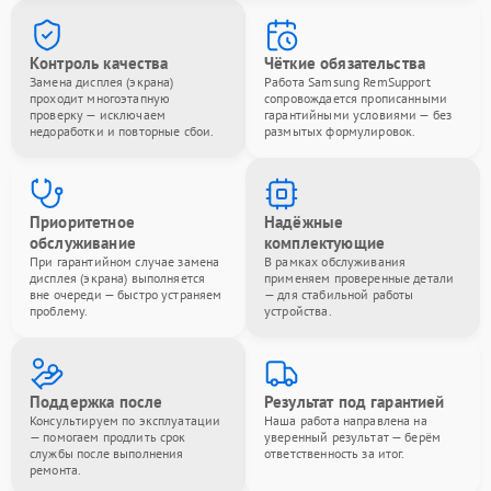
Контроль качества
Чёткие обязательства
Замена дисплея (экрана)
Работа Samsung RemSupport
проходит многоэтапную
сопровождается прописанными
проверку — исключаем
гарантийными условиями — без
недоработки и повторные сбои.
размытых формулировок.
Приоритетное
Надёжные
обслуживание
комплектующие
При гарантийном случае замена
В рамках обслуживания
дисплея (экрана) выполняется
применяем проверенные детали
вне очереди — быстро устраняем
— для стабильной работы
проблему.
устройства.
Поддержка после
Результат под гарантией
Консультируем по эксплуатации
Наша работа направлена на
— помогаем продлить срок
уверенный результат — берём
службы после выполнения
ответственность за итог.
ремонта.