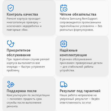
Контроль качества
Чёткие обязательства
Ремонт корпуса проходит
Работа Samsung RemSupport
многоэтапную проверку —
сопровождается прописанными
исключаем недоработки и
гарантийными условиями — без
повторные сбои.
размытых формулировок.
Приоритетное
Надёжные
обслуживание
комплектующие
При гарантийном случае ремонт
В рамках обслуживания
корпуса выполняется вне
применяем проверенные детали
очереди — быстро устраняем
— для стабильной работы
проблему.
устройства.
Поддержка после
Результат под гарантией
Консультируем по эксплуатации
Наша работа направлена на
— помогаем продлить срок
уверенный результат — берём
службы после выполнения
ответственность за итог.
ремонта.