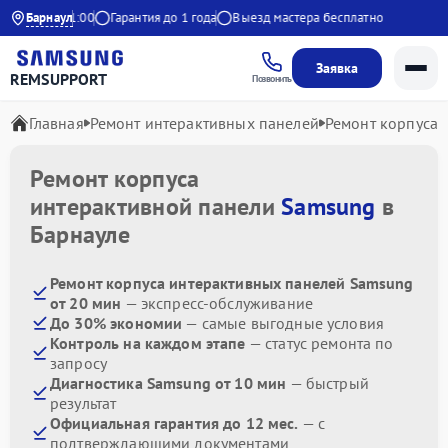
9:00 до 21:00
Барнаул
Гарантия до 1 года
Выезд мастера бесплатно
Заявка
REMSUPPORT
Позвонить
Главная
Ремонт интерактивных панелей
Ремонт корпуса
Ремонт корпуса
интерактивной панели
Samsung
в
Барнауле
Ремонт корпуса интерактивных панелей Samsung
от 20 мин
— экспресс-обслуживание
До 30% экономии
— самые выгодные условия
Контроль на каждом этапе
— статус ремонта по
запросу
Диагностика Samsung от 10 мин
— быстрый
результат
Официальная гарантия до 12 мес.
— с
подтверждающими документами