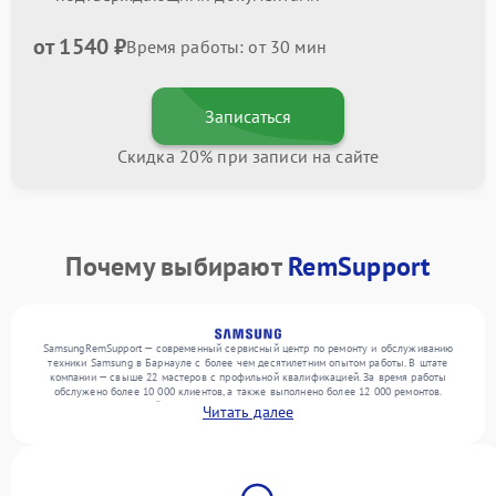
от 1540 ₽
Время работы: от 30 мин
Записаться
Скидка 20% при записи на сайте
Почему выбирают
RemSupport
SamsungRemSupport — современный сервисный центр по ремонту и обслуживанию
техники Samsung в Барнауле с более чем десятилетним опытом работы. В штате
компании — свыше 22 мастеров с профильной квалификацией. За время работы
обслужено более 10 000 клиентов, а также выполнено более 12 000 ремонтов.
Ежемесячно в сервисный центр поступает свыше 300 единиц техники, включая , , . Мы
Читать далее
работаем с широким спектром неисправностей и поддерживаем высокий стандарт
качества благодаря квалификации мастеров.