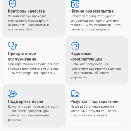
Контроль качества
Чёткие обязательства
Ремонт кнопки проходит
Работа Samsung RemSupport
многоэтапную проверку —
сопровождается прописанными
исключаем недоработки и
гарантийными условиями — без
повторные сбои.
размытых формулировок.
Приоритетное
Надёжные
обслуживание
комплектующие
При гарантийном случае ремонт
В рамках обслуживания
кнопки выполняется вне очереди
применяем проверенные детали
— быстро устраняем проблему.
— для стабильной работы
устройства.
Поддержка после
Результат под гарантией
Консультируем по эксплуатации
Наша работа направлена на
— помогаем продлить срок
уверенный результат — берём
службы после выполнения
ответственность за итог.
ремонта.