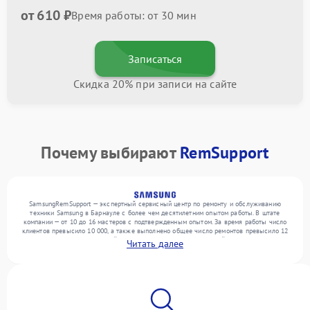
от 610 ₽
Время работы: от 30 мин
Записаться
Скидка 20% при записи на сайте
Почему выбирают
RemSupport
SamsungRemSupport — экспертный сервисный центр по ремонту и обслуживанию
техники Samsung в Барнауле с более чем десятилетним опытом работы. В штате
компании — от 10 до 16 мастеров с подтвержденным опытом. За время работы число
клиентов превысило 10 000, а также выполнено общее число ремонтов превысило 12
000. Ежемесячно в сервисный центр поступает более 300 устройств, включая , , . Мы
Читать далее
устраняем поломки любой сложности и предлагаем стабильный уровень сервиса
благодаря квалификации мастеров.