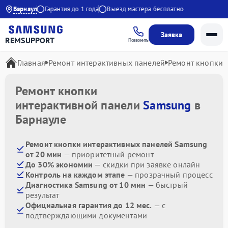
 до 21:00
Барнаул
Гарантия до 1 года
Выезд мастера бесплатно
Заявка
REMSUPPORT
Позвонить
Главная
Ремонт интерактивных панелей
Ремонт кнопки
Ремонт кнопки
интерактивной панели
Samsung
в
Барнауле
Ремонт кнопки интерактивных панелей Samsung
от 20 мин
— приоритетный ремонт
До 30% экономии
— скидки при заявке онлайн
Контроль на каждом этапе
— прозрачный процесс
Диагностика Samsung от 10 мин
— быстрый
результат
Официальная гарантия до 12 мес.
— с
подтверждающими документами