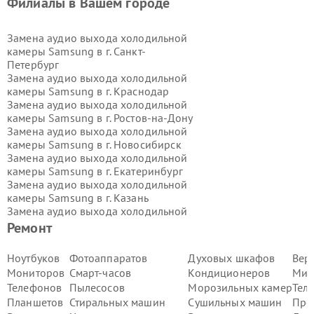
Филиалы в Вашем городе
Замена аудио выхода холодильной
камеры Samsung в г.
Санкт-
Петербург
Замена аудио выхода холодильной
камеры Samsung в г.
Краснодар
Замена аудио выхода холодильной
камеры Samsung в г.
Ростов-на-Дону
Замена аудио выхода холодильной
камеры Samsung в г.
Новосибирск
Замена аудио выхода холодильной
камеры Samsung в г.
Екатеринбург
Замена аудио выхода холодильной
камеры Samsung в г.
Казань
Замена аудио выхода холодильной
камеры Samsung в г.
Воронеж
Ремонт
Замена аудио выхода холодильной
камеры Samsung в г.
Волгоград
Ноутбуков
Фотоаппаратов
Духовых шкафов
Вер
Замена аудио выхода холодильной
Мониторов
Смарт-часов
Кондиционеров
Мик
камеры Samsung в г.
Самара
Телефонов
Пылесосов
Морозильных камер
Тел
Замена аудио выхода холодильной
Планшетов
Стиральных машин
Сушильных машин
Про
камеры Samsung в г.
Пермь