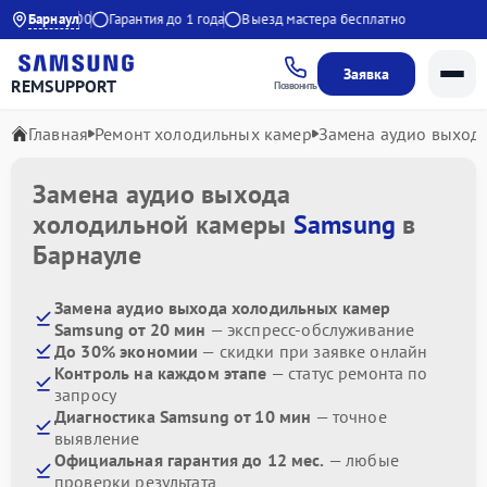
00 до 21:00
Барнаул
Гарантия до 1 года
Выезд мастера бесплатно
Заявка
REMSUPPORT
Позвонить
Главная
Ремонт холодильных камер
Замена аудио выход
Замена аудио выхода
холодильной камеры
Samsung
в
Барнауле
Замена аудио выхода холодильных камер
Samsung от 20 мин
— экспресс-обслуживание
До 30% экономии
— скидки при заявке онлайн
Контроль на каждом этапе
— статус ремонта по
запросу
Диагностика Samsung от 10 мин
— точное
выявление
Официальная гарантия до 12 мес.
— любые
проверки результата