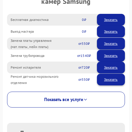
камер Samsung
Бесплатная диагностика
0
Заказать
Выезд мастера
0
Заказать
Замена платы управления
550
(мат.платы, мейн платы)
Замена трубопровода
1540
Ремонт испарителя
720
Ремонт датчика морозильного
550
отделения
Показать все услуги