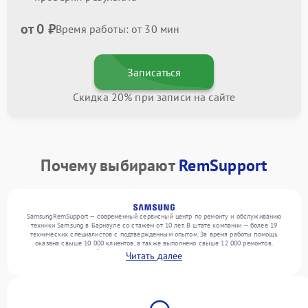
от 0 ₽
Время работы: от 30 мин
Записаться
Скидка 20% при записи на сайте
Почему выбирают
RemSupport
SamsungRemSupport — современный сервисный центр по ремонту и обслуживанию
техники Samsung в Барнауле со стажем от 10 лет. В штате компании — более 19
технических специалистов с подтвержденным опытом. За время работы помощь
оказана свыше 10 000 клиентов, а также выполнено свыше 12 000 ремонтов.
Ежемесячно в сервисный центр поступает свыше 300 единиц техники, включая , , . Мы
Читать далее
устраняем поломки любой сложности и гарантируем высокое качество обслуживания
благодаря использованию современного оборудования.