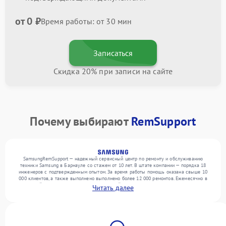
от 0 ₽
Время работы: от 30 мин
Записаться
Скидка 20% при записи на сайте
Почему выбирают
RemSupport
SamsungRemSupport — надежный сервисный центр по ремонту и обслуживанию
техники Samsung в Барнауле со стажем от 10 лет. В штате компании — порядка 18
инженеров с подтвержденным опытом. За время работы помощь оказана свыше 10
000 клиентов, а также выполнено выполнено более 12 000 ремонтов. Ежемесячно в
сервисный центр поступает более 300 устройств, включая , , . Мы выполняем ремонт
Читать далее
различного уровня сложности и обеспечиваем надежный результат благодаря
использованию современного оборудования.