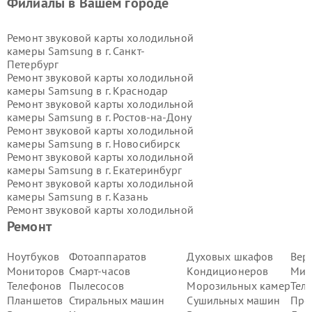
Филиалы в Вашем городе
Ремонт звуковой карты холодильной
камеры Samsung в г.
Санкт-
Петербург
Ремонт звуковой карты холодильной
камеры Samsung в г.
Краснодар
Ремонт звуковой карты холодильной
камеры Samsung в г.
Ростов-на-Дону
Ремонт звуковой карты холодильной
камеры Samsung в г.
Новосибирск
Ремонт звуковой карты холодильной
камеры Samsung в г.
Екатеринбург
Ремонт звуковой карты холодильной
камеры Samsung в г.
Казань
Ремонт звуковой карты холодильной
камеры Samsung в г.
Воронеж
Ремонт
Ремонт звуковой карты холодильной
камеры Samsung в г.
Волгоград
Ноутбуков
Фотоаппаратов
Духовых шкафов
Вер
Ремонт звуковой карты холодильной
Мониторов
Смарт-часов
Кондиционеров
Мик
камеры Samsung в г.
Самара
Телефонов
Пылесосов
Морозильных камер
Тел
Ремонт звуковой карты холодильной
Планшетов
Стиральных машин
Сушильных машин
Про
камеры Samsung в г.
Пермь