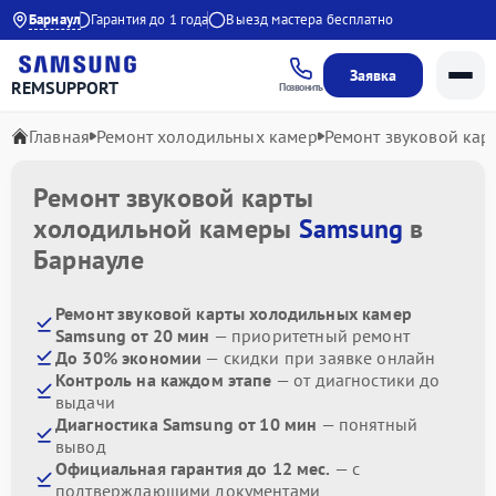
до 21:00
Барнаул
Гарантия до 1 года
Выезд мастера бесплатно
Заявка
REMSUPPORT
Позвонить
Главная
Ремонт холодильных камер
Ремонт звуковой кар
Ремонт звуковой карты
холодильной камеры
Samsung
в
Барнауле
Ремонт звуковой карты холодильных камер
Samsung от 20 мин
— приоритетный ремонт
До 30% экономии
— скидки при заявке онлайн
Контроль на каждом этапе
— от диагностики до
выдачи
Диагностика Samsung от 10 мин
— понятный
вывод
Официальная гарантия до 12 мес.
— с
подтверждающими документами