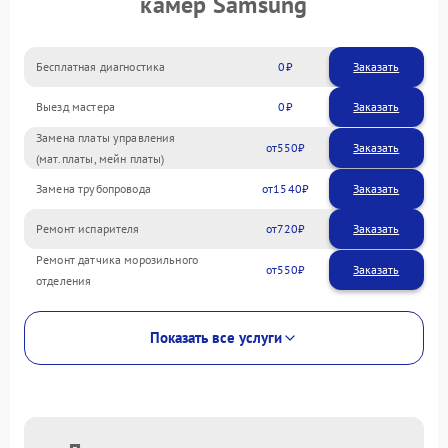
камер Samsung
Бесплатная диагностика
0
Заказать
Выезд мастера
0
Заказать
Замена платы управления
550
(мат.платы, мейн платы)
Замена трубопровода
1540
Ремонт испарителя
720
Ремонт датчика морозильного
550
отделения
Показать все услуги