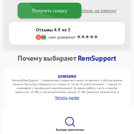
Получить скидку
Цены на ремонт
Отзывы 4.9 из 5
нам доверяют 🌟🌟🌟🌟🌟
Почему выбирают
RemSupport
SamsungRemSupport — современный сервисный центр по ремонту и обслуживанию
техники Samsung в Барнауле со стажем от 10 лет. В штате компании — свыше 22
инженеров с профильной квалификацией. За время работы число клиентов
превысило 10 000, а также выполнено свыше 12 000 ремонтов. Ежемесячно в
сервисный центр поступает от 300 устройств, включая , , . Мы работаем с широким
Читать далее
спектром неисправностей и гарантируем высокое качество обслуживания благодаря
отлаженным процессам ремонта.
Быстрая диагностика