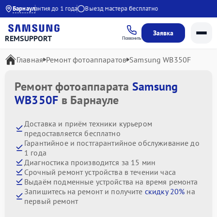
:00
Барнаул
Гарантия до 1 года
Выезд мастера бесплатно
Заявка
REMSUPPORT
Позвонить
Главная
Ремонт фотоаппаратов
Samsung WB350F
Ремонт фотоаппарата
Samsung
WB350F
в Барнауле
Доставка и приём техники курьером
предоставляется бесплатно
Гарантийное и постгарантийное обслуживание до
1 года
Диагностика производится за 15 мин
Срочный ремонт устройства в течении часа
Выдаём подменные устройства на время ремонта
Запишитесь на ремонт и получите
скидку 20%
на
первый ремонт