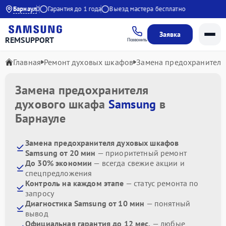
0 до 21:00
Барнаул
Гарантия до 1 года
Выезд мастера бесплатно
Заявка
REMSUPPORT
Позвонить
Главная
Ремонт духовых шкафов
Замена предохранителя
Замена предохранителя
духового шкафа
Samsung
в
Барнауле
Замена предохранителя духовых шкафов
Samsung от 20 мин
— приоритетный ремонт
До 30% экономии
— всегда свежие акции и
спецпредложения
Контроль на каждом этапе
— статус ремонта по
запросу
Диагностика Samsung от 10 мин
— понятный
вывод
Официальная гарантия до 12 мес.
— любые