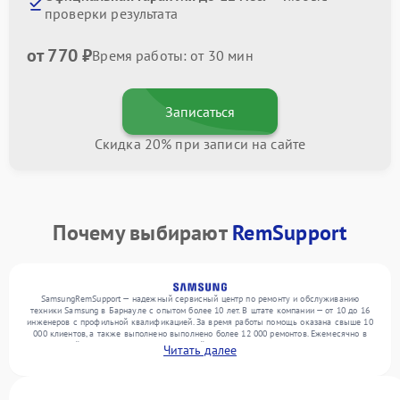
проверки результата
от 770 ₽
Время работы: от 30 мин
Записаться
Скидка 20% при записи на сайте
Почему выбирают
RemSupport
SamsungRemSupport — надежный сервисный центр по ремонту и обслуживанию
техники Samsung в Барнауле с опытом более 10 лет. В штате компании — от 10 до 16
инженеров с профильной квалификацией. За время работы помощь оказана свыше 10
000 клиентов, а также выполнено выполнено более 12 000 ремонтов. Ежемесячно в
сервисный центр поступает от 300 устройств, включая , , . Мы устраняем поломки
Читать далее
любой сложности и обеспечиваем надежный результат благодаря отлаженным
процессам ремонта.