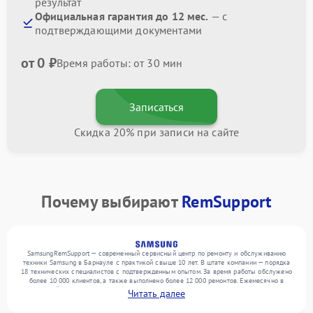
результат
Официальная гарантия до 12 мес.
— с
подтверждающими документами
от 0 ₽
Время работы: от 30 мин
Записаться
Скидка 20% при записи на сайте
Почему выбирают
RemSupport
SamsungRemSupport — современный сервисный центр по ремонту и обслуживанию
техники Samsung в Барнауле с практикой свыше 10 лет. В штате компании — порядка
18 технических специалистов с подтвержденным опытом. За время работы обслужено
более 10 000 клиентов, а также выполнено более 12 000 ремонтов. Ежемесячно в
сервисный центр поступает свыше 300 единиц техники, включая , , . Мы беремся за
Читать далее
задачи любой сложности и поддерживаем высокий стандарт качества благодаря
квалификации мастеров.