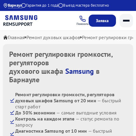
 до 21:00
Барнаул
Гарантия до 1 года
Выезд мастера бесплатно
Заявка
REMSUPPORT
Позвонить
Главная
Ремонт духовых шкафов
Ремонт регулировки гро
Ремонт регулировки громкости,
регуляторов
духового шкафа
Samsung
в
Барнауле
Ремонт регулировки громкости, регуляторов
духовых шкафов Samsung от 20 мин
— быстрый
старт работ
До 30% экономии
— самые выгодные условия
Контроль на каждом этапе
— статус ремонта по
запросу
Диагностика Samsung от 10 мин
— быстрый