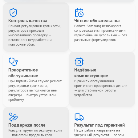
Контроль качества
Чёткие обязательства
Ремонт регулировки громкости,
Работа Samsung RemSupport
регуляторов проходит
сопровождается прописанными
многоэтапную проверку —
гарантийными условиями — без
исключаем недоработки и
размытых формулировок.
повторные сбои.
Приоритетное
Надёжные
обслуживание
комплектующие
При гарантийном случае ремонт
В рамках обслуживания
регулировки громкости,
применяем проверенные детали
регуляторов выполняется вне
— для стабильной работы
очереди — быстро устраняем
устройства.
проблему.
Поддержка после
Результат под гарантией
Консультируем по эксплуатации
Наша работа направлена на
— помогаем продлить срок
уверенный результат — берём