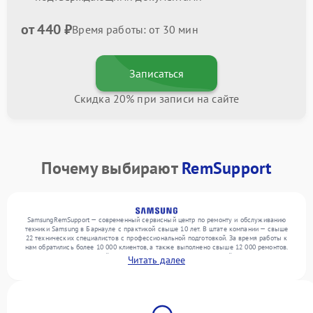
от 440 ₽
Время работы: от 30 мин
Записаться
Скидка 20% при записи на сайте
Почему выбирают
RemSupport
SamsungRemSupport — современный сервисный центр по ремонту и обслуживанию
техники Samsung в Барнауле с практикой свыше 10 лет. В штате компании — свыше
22 технических специалистов с профессиональной подготовкой. За время работы к
нам обратились более 10 000 клиентов, а также выполнено свыше 12 000 ремонтов.
Ежемесячно в сервисный центр поступает более 300 обращений, включая , , . Мы
Читать далее
беремся за задачи любой сложности и предлагаем стабильный уровень сервиса
благодаря отлаженным процессам ремонта.