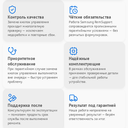
Контроль качества
Чёткие обязательства
Замена кнопок управления
Работа Samsung RemSupport
проходит многоэтапную
сопровождается прописанными
проверку — исключаем
гарантийными условиями — без
недоработки и повторные сбои.
размытых формулировок.
Приоритетное
Надёжные
обслуживание
комплектующие
При гарантийном случае замена
В рамках обслуживания
кнопок управления выполняется
применяем проверенные детали
вне очереди — быстро устраняем
— для стабильной работы
проблему.
устройства.
Поддержка после
Результат под гарантией
Консультируем по эксплуатации
Наша работа направлена на
— помогаем продлить срок
уверенный результат — берём
службы после выполнения
ответственность за итог.
ремонта.