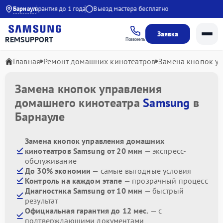
 21:00
Барнаул
Гарантия до 1 года
Выезд мастера бесплатно
Заявка
REMSUPPORT
Позвонить
Главная
Ремонт домашних кинотеатров
Замена кнопок у
Замена кнопок управления
домашнего кинотеатра
Samsung
в
Барнауле
Замена кнопок управления домашних
кинотеатров Samsung от 20 мин
— экспресс-
обслуживание
До 30% экономии
— самые выгодные условия
Контроль на каждом этапе
— прозрачный процесс
Диагностика Samsung от 10 мин
— быстрый
результат
Официальная гарантия до 12 мес.
— с
подтверждающими документами