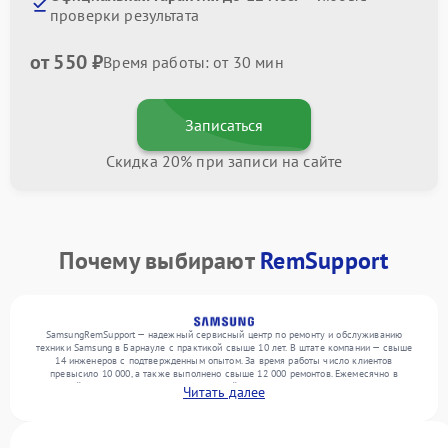
проверки результата
от 550 ₽
Время работы: от 30 мин
Записаться
Скидка 20% при записи на сайте
Почему выбирают
RemSupport
SamsungRemSupport — надежный сервисный центр по ремонту и обслуживанию
техники Samsung в Барнауле с практикой свыше 10 лет. В штате компании — свыше
14 инженеров с подтвержденным опытом. За время работы число клиентов
превысило 10 000, а также выполнено свыше 12 000 ремонтов. Ежемесячно в
сервисный центр поступает более 300 устройств, включая , , . Мы устраняем поломки
Читать далее
любой сложности и предлагаем стабильный уровень сервиса благодаря опыту
команды.