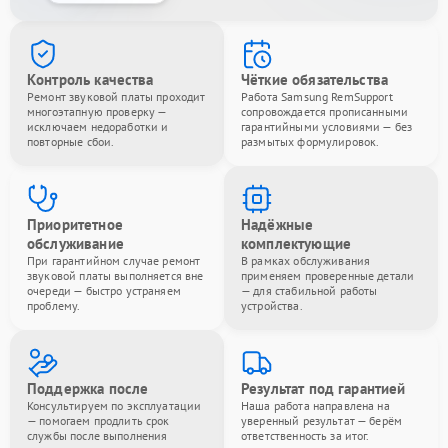
Контроль качества
Чёткие обязательства
Ремонт звуковой платы проходит
Работа Samsung RemSupport
многоэтапную проверку —
сопровождается прописанными
исключаем недоработки и
гарантийными условиями — без
повторные сбои.
размытых формулировок.
Приоритетное
Надёжные
обслуживание
комплектующие
При гарантийном случае ремонт
В рамках обслуживания
звуковой платы выполняется вне
применяем проверенные детали
очереди — быстро устраняем
— для стабильной работы
проблему.
устройства.
Поддержка после
Результат под гарантией
Консультируем по эксплуатации
Наша работа направлена на
— помогаем продлить срок
уверенный результат — берём
службы после выполнения
ответственность за итог.