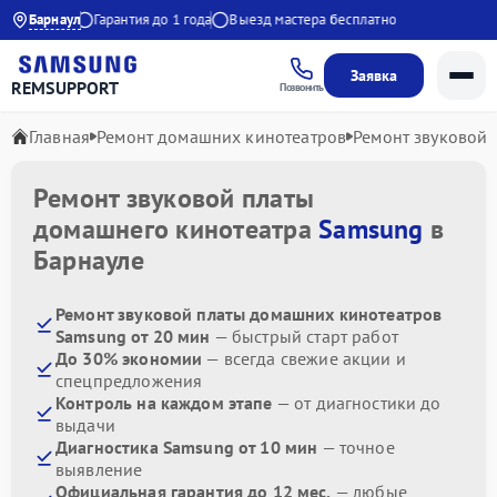
 до 21:00
Барнаул
Гарантия до 1 года
Выезд мастера бесплатно
Заявка
REMSUPPORT
Позвонить
Главная
Ремонт домашних кинотеатров
Ремонт звуковой 
Ремонт звуковой платы
домашнего кинотеатра
Samsung
в
Барнауле
Ремонт звуковой платы домашних кинотеатров
Samsung от 20 мин
— быстрый старт работ
До 30% экономии
— всегда свежие акции и
спецпредложения
Контроль на каждом этапе
— от диагностики до
выдачи
Диагностика Samsung от 10 мин
— точное
выявление
Официальная гарантия до 12 мес.
— любые