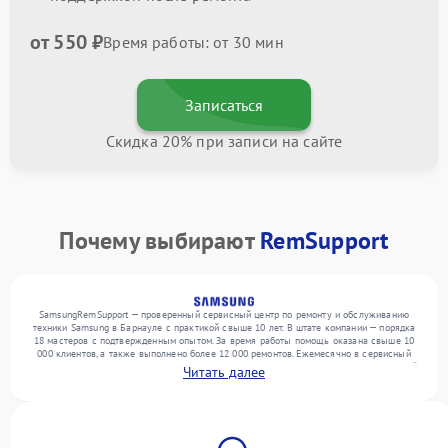
от 550 ₽
Время работы: от 30 мин
Записаться
Скидка 20% при записи на сайте
Почему выбирают
RemSupport
SamsungRemSupport — проверенный сервисный центр по ремонту и обслуживанию
техники Samsung в Барнауле с практикой свыше 10 лет. В штате компании — порядка
18 мастеров с подтвержденным опытом. За время работы помощь оказана свыше 10
000 клиентов, а также выполнено более 12 000 ремонтов. Ежемесячно в сервисный
центр поступает свыше 300 единиц техники, включая , , . Мы беремся за задачи любой
Читать далее
сложности и обеспечиваем надежный результат благодаря квалификации мастеров.