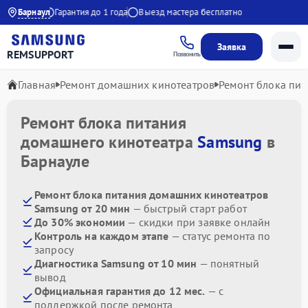
до 21:00
Барнаул
Гарантия до 1 года
Выезд мастера бесплатно
Заявка
REMSUPPORT
Позвонить
Главная
Ремонт домашних кинотеатров
Ремонт блока пит
Ремонт блока питания
домашнего кинотеатра
Samsung
в
Барнауле
Ремонт блока питания домашних кинотеатров
Samsung от 20 мин
— быстрый старт работ
До 30% экономии
— скидки при заявке онлайн
Контроль на каждом этапе
— статус ремонта по
запросу
Диагностика Samsung от 10 мин
— понятный
вывод
Официальная гарантия до 12 мес.
— с
поддержкой после ремонта