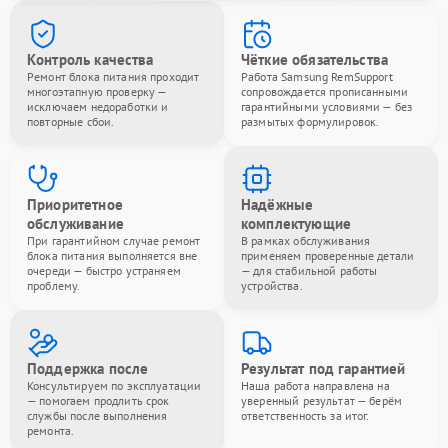
Контроль качества
Чёткие обязательства
Ремонт блока питания проходит
Работа Samsung RemSupport
многоэтапную проверку —
сопровождается прописанными
исключаем недоработки и
гарантийными условиями — без
повторные сбои.
размытых формулировок.
Приоритетное
Надёжные
обслуживание
комплектующие
При гарантийном случае ремонт
В рамках обслуживания
блока питания выполняется вне
применяем проверенные детали
очереди — быстро устраняем
— для стабильной работы
проблему.
устройства.
Поддержка после
Результат под гарантией
Консультируем по эксплуатации
Наша работа направлена на
— помогаем продлить срок
уверенный результат — берём
службы после выполнения
ответственность за итог.
ремонта.