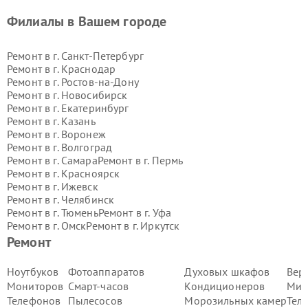
Филиалы в Вашем городе
Ремонт в г.
Санкт-Петербург
Ремонт в г.
Краснодар
Ремонт в г.
Ростов-на-Дону
Ремонт в г.
Новосибирск
Ремонт в г.
Екатеринбург
Ремонт в г.
Казань
Ремонт в г.
Воронеж
Ремонт в г.
Волгоград
Ремонт в г.
Самара
Ремонт в г.
Пермь
Ремонт в г.
Красноярск
Ремонт в г.
Ижевск
Ремонт в г.
Челябинск
Ремонт в г.
Тюмень
Ремонт в г.
Уфа
Ремонт в г.
Омск
Ремонт в г.
Иркутск
Ремонт в г.
Ярославль
Ремонт
Ремонт в г.
Саратов
Ремонт в г.
Барнаул
Ноутбуков
Фотоаппаратов
Духовых шкафов
Вер
Ремонт в г.
Тольятти
Мониторов
Смарт-часов
Кондиционеров
Мик
Ремонт в г.
Хабаровск
Телефонов
Пылесосов
Морозильных камер
Тел
Ремонт в г.
Томск