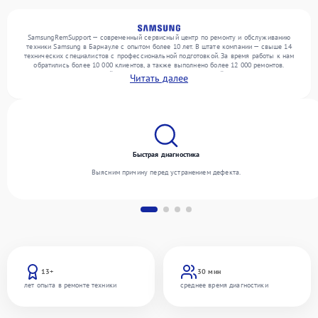
SamsungRemSupport — современный сервисный центр по ремонту и обслуживанию
техники Samsung в Барнауле с опытом более 10 лет. В штате компании — свыше 14
технических специалистов с профессиональной подготовкой. За время работы к нам
обратились более 10 000 клиентов, а также выполнено более 12 000 ремонтов.
Ежемесячно в сервисный центр поступает более 300 устройств, включая , , . Мы
Читать далее
устраняем поломки любой сложности и предлагаем стабильный уровень сервиса
благодаря квалификации мастеров.
Быстрая диагностика
Выясним причину перед устранением дефекта.
13+
30 мин
лет опыта в ремонте техники
среднее время диагностики