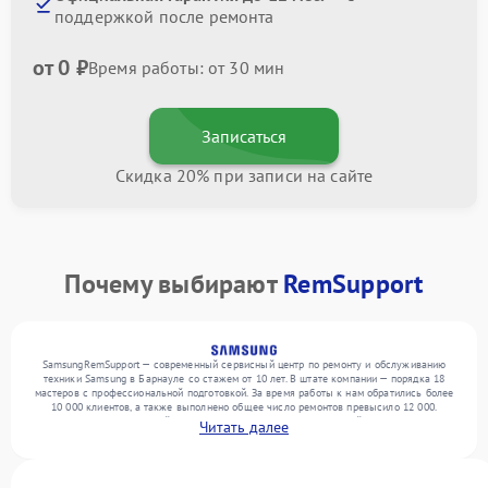
поддержкой после ремонта
от 0 ₽
Время работы: от 30 мин
Записаться
Скидка 20% при записи на сайте
Почему выбирают
RemSupport
SamsungRemSupport — современный сервисный центр по ремонту и обслуживанию
техники Samsung в Барнауле со стажем от 10 лет. В штате компании — порядка 18
мастеров с профессиональной подготовкой. За время работы к нам обратились более
10 000 клиентов, а также выполнено общее число ремонтов превысило 12 000.
Ежемесячно в сервисный центр поступает более 300 обращений, включая , , . Мы
Читать далее
выполняем ремонт различного уровня сложности и поддерживаем высокий стандарт
качества благодаря отлаженным процессам ремонта.