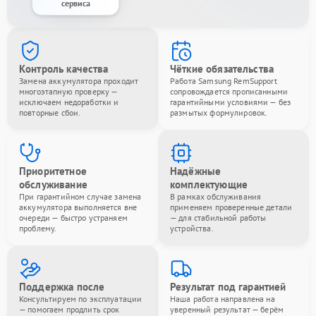
сервиса
Контроль качества
Чёткие обязательства
Замена аккумулятора проходит
Работа Samsung RemSupport
многоэтапную проверку —
сопровождается прописанными
исключаем недоработки и
гарантийными условиями — без
повторные сбои.
размытых формулировок.
Приоритетное
Надёжные
обслуживание
комплектующие
При гарантийном случае замена
В рамках обслуживания
аккумулятора выполняется вне
применяем проверенные детали
очереди — быстро устраняем
— для стабильной работы
проблему.
устройства.
Поддержка после
Результат под гарантией
Консультируем по эксплуатации
Наша работа направлена на
— помогаем продлить срок
уверенный результат — берём