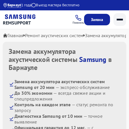
рантия до 1 года
Барнаул
Выезд мастера бесплатно
Заявка
REMSUPPORT
Позвонить
Главная
Ремонт акустических систем
Замена аккумулятор
Замена аккумулятора
акустической системы
Samsung
в
Барнауле
Замена аккумулятора акустических систем
Samsung от 20 мин
— экспресс-обслуживание
До 30% экономии
— всегда свежие акции и
спецпредложения
Контроль на каждом этапе
— статус ремонта по
запросу
Диагностика Samsung от 10 мин
— точное
выявление
Официальная гарантия до 12 мес.
— с